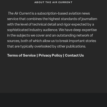
ABOUT THE AIR CURRENT
The Air Current
is a subscription-based aviation news
service that combines the highest standards of journalism
with the level of technical detail and rigor expected by a
sophisticated industry audience. We have deep expertise
in the subjects we cover and an outstanding network of
sources, both of which allow us to break important stories
that are typically overlooked by other publications.
Terms of Service
|
Privacy Policy
|
Contact Us