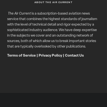
ABOUT THE AIR CURRENT
The Air Current
is a subscription-based aviation news
service that combines the highest standards of journalism
with the level of technical detail and rigor expected by a
sophisticated industry audience. We have deep expertise
in the subjects we cover and an outstanding network of
sources, both of which allow us to break important stories
that are typically overlooked by other publications.
Terms of Service
|
Privacy Policy
|
Contact Us