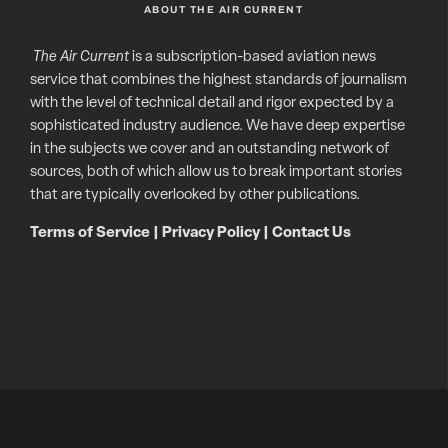
ABOUT THE AIR CURRENT
The Air Current
is a subscription-based aviation news
service that combines the highest standards of journalism
with the level of technical detail and rigor expected by a
sophisticated industry audience. We have deep expertise
in the subjects we cover and an outstanding network of
sources, both of which allow us to break important stories
that are typically overlooked by other publications.
Terms of Service
|
Privacy Policy
|
Contact Us