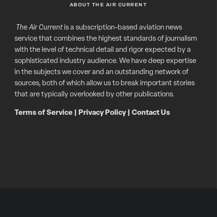
ABOUT THE AIR CURRENT
The Air Current
is a subscription-based aviation news
service that combines the highest standards of journalism
with the level of technical detail and rigor expected by a
sophisticated industry audience. We have deep expertise
in the subjects we cover and an outstanding network of
sources, both of which allow us to break important stories
that are typically overlooked by other publications.
Terms of Service
|
Privacy Policy
|
Contact Us