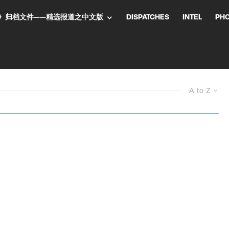
NT气流》归档文件——精选报道之中文版
DISPATCHES
INTEL
PH
A to Z