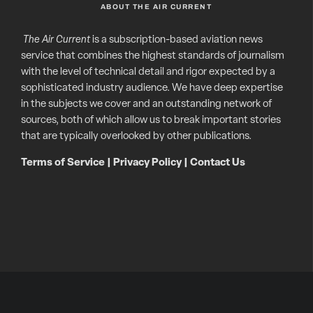
ABOUT THE AIR CURRENT
The Air Current
is a subscription-based aviation news
service that combines the highest standards of journalism
with the level of technical detail and rigor expected by a
sophisticated industry audience. We have deep expertise
in the subjects we cover and an outstanding network of
sources, both of which allow us to break important stories
that are typically overlooked by other publications.
Terms of Service
|
Privacy Policy
|
Contact Us