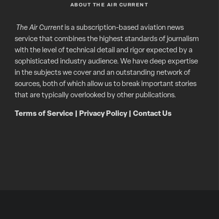
ABOUT THE AIR CURRENT
The Air Current
is a subscription-based aviation news
service that combines the highest standards of journalism
with the level of technical detail and rigor expected by a
sophisticated industry audience. We have deep expertise
in the subjects we cover and an outstanding network of
sources, both of which allow us to break important stories
that are typically overlooked by other publications.
Terms of Service
|
Privacy Policy
|
Contact Us