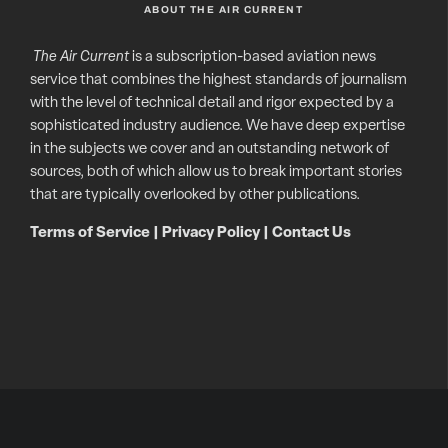
ABOUT THE AIR CURRENT
The Air Current
is a subscription-based aviation news
service that combines the highest standards of journalism
with the level of technical detail and rigor expected by a
sophisticated industry audience. We have deep expertise
in the subjects we cover and an outstanding network of
sources, both of which allow us to break important stories
that are typically overlooked by other publications.
Terms of Service
|
Privacy Policy
|
Contact Us