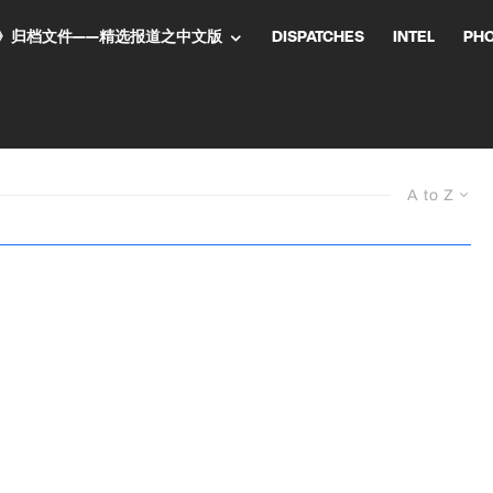
NT气流》归档文件——精选报道之中文版
DISPATCHES
INTEL
PH
A to Z