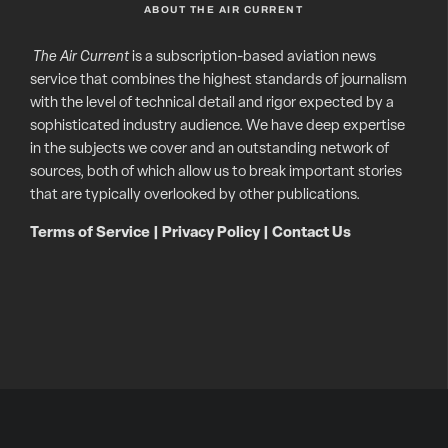
ABOUT THE AIR CURRENT
The Air Current
is a subscription-based aviation news
service that combines the highest standards of journalism
with the level of technical detail and rigor expected by a
sophisticated industry audience. We have deep expertise
in the subjects we cover and an outstanding network of
sources, both of which allow us to break important stories
that are typically overlooked by other publications.
Terms of Service
|
Privacy Policy
|
Contact Us