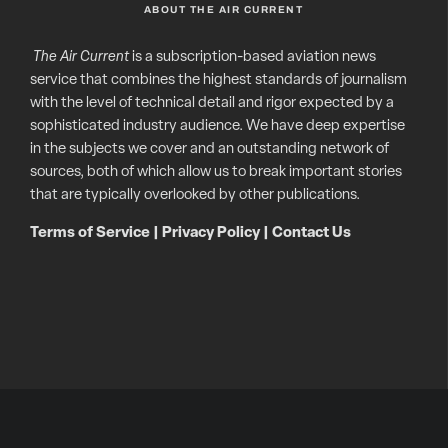
ABOUT THE AIR CURRENT
The Air Current
is a subscription-based aviation news
service that combines the highest standards of journalism
with the level of technical detail and rigor expected by a
sophisticated industry audience. We have deep expertise
in the subjects we cover and an outstanding network of
sources, both of which allow us to break important stories
that are typically overlooked by other publications.
Terms of Service
|
Privacy Policy
|
Contact Us