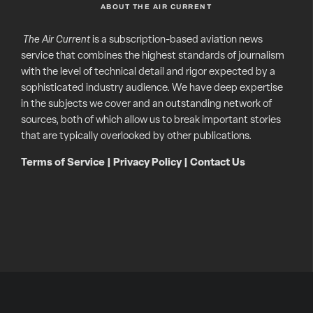
ABOUT THE AIR CURRENT
The Air Current
is a subscription-based aviation news
service that combines the highest standards of journalism
with the level of technical detail and rigor expected by a
sophisticated industry audience. We have deep expertise
in the subjects we cover and an outstanding network of
sources, both of which allow us to break important stories
that are typically overlooked by other publications.
Terms of Service
|
Privacy Policy
|
Contact Us